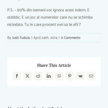
P.S. – 90% din oameni vor ignora acest indem. E
statistic. E un joc al numerelor care nu se schimba
niciodata. Tu in care procent vrei sa te afli ?
By
Iusti Fudulu
|
April 24th, 2014
|
0 Comments
Share This Article
Facebook
X
Reddit
LinkedIn
WhatsApp
Pinterest
Vk
Email