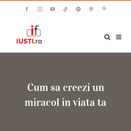
Skip
Google
Facebook
Instagram
YouTube
Tiktok
Spotify
Apple
to
Podcast
Podcast
content
Cum sa creezi un
miracol in viata ta