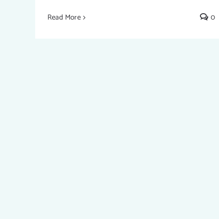
SĂNĂTOASE ȘI NESĂNĂTOASE –
Read More
0
LAVINIA BRATU – ITHINK cu IUSTI
FUDULU #45