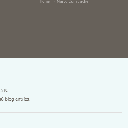
Home
Marco Dumitrache
ails.
TRATAMENTUL NATURAL CARE
8 blog entries.
ÎNTINEREȘTE FAȚA – CRISTINA
OBOROC – iTHINK cu IUSTI
FUDULU #48