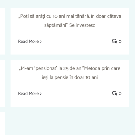
By
Marco Dumitrache
|
July 14th, 2024
„Poți să arăți cu 10 ani mai tânără, în doar câteva
ULUITOR! CUM SĂ TE
săptămâni” Se investesc
PENSIONEZI TÂNĂR ȘI BOGAT –
TRATAMENTUL NATURAL CARE
RICHARD HUTTON – iTHINK cu
ÎNTINEREȘTE FAȚA – CRISTINA OBOROC
Read More
0
IUSTI FUDULU #46
– iTHINK cu IUSTI FUDULU #48
By
Marco Dumitrache
|
July 1st, 2024
„M-am 'pensionat' la 25 de ani”Metoda prin care
ieși la pensie în doar 10 ani
ULUITOR! CUM SĂ TE PENSIONEZI
TÂNĂR ȘI BOGAT – RICHARD HUTTON –
Read More
0
iTHINK cu IUSTI FUDULU #46