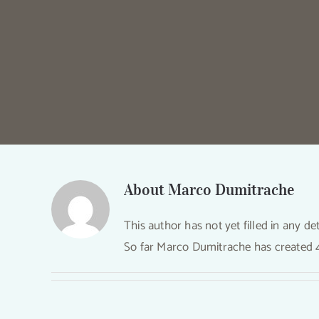
About
Marco Dumitrache
This author has not yet filled in any det
EȘTI PĂCĂLIT: MEDICAMENT,
So far Marco Dumitrache has created 4
ALIMENT SAU OTRAVĂ? – SORIN
MIERLEA – iTHINK cu IUSTI
FUDULU #49