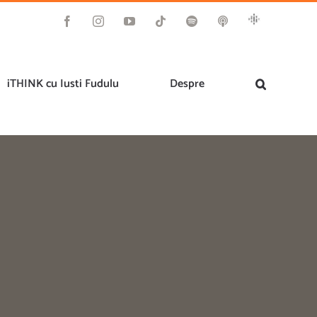
Google
Facebook
Instagram
YouTube
Tiktok
Spotify
Apple
Podcast
Podcast
iTHINK cu Iusti Fudulu
Despre