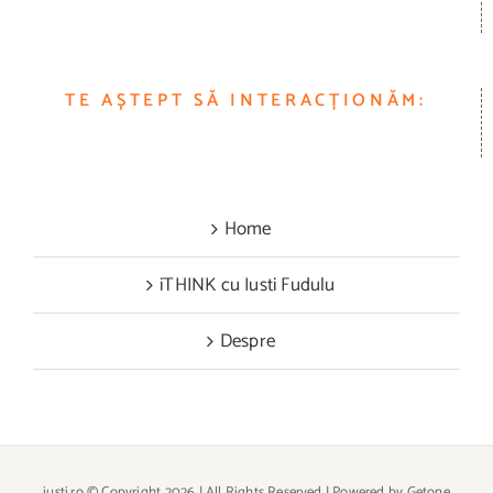
TE AȘTEPT SĂ INTERACȚIONĂM:
Home
iTHINK cu Iusti Fudulu
Despre
iusti.ro
© Copyright
2026 | All Rights Reserved | Powered by
Getone