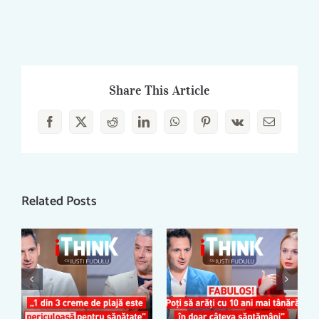
Share This Article
Facebook
X
Reddit
LinkedIn
WhatsApp
Pinterest
Vk
Email
Related Posts
EȘTI PĂCĂLIT:
TRATAMENTUL
MEDICAMENT,
NATURAL CARE
ALIMENT SAU
ÎNTINEREȘTE
OTRAVĂ? –
FAȚA – CRISTINA
SORIN MIERLEA
OBOROC –