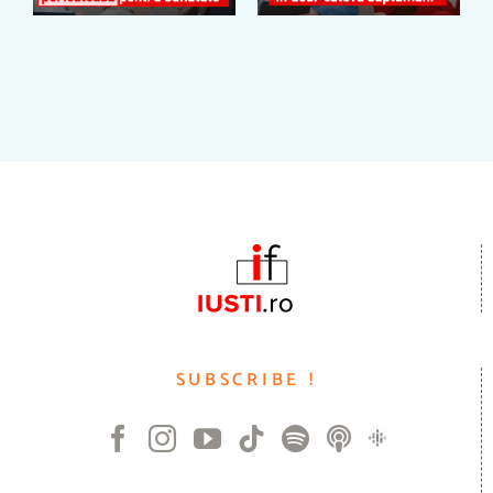
– iTHINK cu
iTHINK cu IUSTI
IUSTI FUDULU
FUDULU #48
#49
SUBSCRIBE !