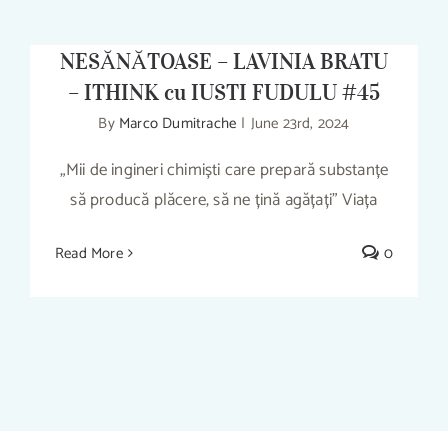
ALIMENTELOR SĂNĂTOASE ȘI
NESĂNĂTOASE – LAVINIA BRATU
– ITHINK cu IUSTI FUDULU #45
By
Marco Dumitrache
|
June 23rd, 2024
PIRAMIDA HRANEI ȘI A ALIMENTELOR
„Mii de ingineri chimiști care prepară substanțe
SĂNĂTOASE ȘI NESĂNĂTOASE –
să producă plăcere, să ne țină agățați” Viața
LAVINIA BRATU – ITHINK cu IUSTI
FUDULU #45
Read More
0