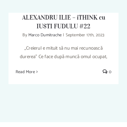
SEMNE ALE BOLILOR CRONICE –
ALEXANDRU ILIE – iTHINK cu
IUSTI FUDULU #22
By
Marco Dumitrache
|
September 17th, 2023
RELAXAREA PROST ÎNȚELEASĂ. 3
„Creierul e mituit să nu mai recunoască
SEMNE ALE BOLILOR CRONICE –
durerea” Ce face după muncă omul ocupat,
ALEXANDRU ILIE – iTHINK cu IUSTI
FUDULU #22
Read More
0