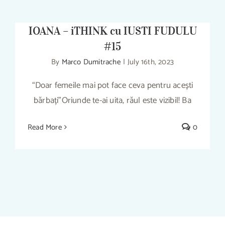
FERICIREA? – PREOT VASILE
IOANA – iTHINK cu IUSTI FUDULU
#15
By
Marco Dumitrache
|
July 16th, 2023
“Doar femeile mai pot face ceva pentru acești
CUM OBȚINEM CEL MAI UȘOR
FERICIREA? – PREOT VASILE IOANA –
bărbați”Oriunde te-ai uita, răul este vizibil! Ba
iTHINK cu IUSTI FUDULU #15
Read More
0