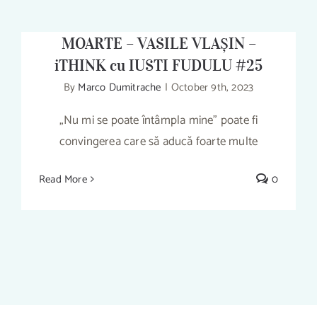
CEI 6 PAȘI DINTRE VIAȚĂ ȘI
MOARTE – VASILE VLAȘIN –
iTHINK cu IUSTI FUDULU #25
By
Marco Dumitrache
|
October 9th, 2023
„Nu mi se poate întâmpla mine” poate fi
CEI 6 PAȘI DINTRE VIAȚĂ ȘI MOARTE –
VASILE VLAȘIN – iTHINK cu IUSTI
convingerea care să aducă foarte multe
FUDULU #25
Read More
0