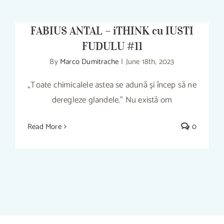
INFLUENȚEZE CONSUMUL –
FABIUS ANTAL – iTHINK cu IUSTI
FUDULU #11
By
Marco Dumitrache
|
June 18th, 2023
„Toate chimicalele astea se adună și încep să ne
EXPERȚI PLĂTIȚI SĂ INFLUENȚEZE
CONSUMUL – FABIUS ANTAL – iTHINK
deregleze glandele.” Nu există om
cu IUSTI FUDULU #11
Read More
0