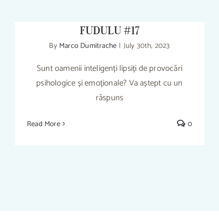
NICOLAE – iTHINK cu IUSTI
FUDULU #17
By
Marco Dumitrache
|
July 30th, 2023
Sunt oamenii inteligenți lipsiți de provocări
psihologice și emoționale? Va aștept cu un
MUNCA DE AZI TE DISTRUGE PSIHO-
EMOȚIONAL – PETRE NICOLAE –
răspuns
iTHINK cu IUSTI FUDULU #17
Read More
0