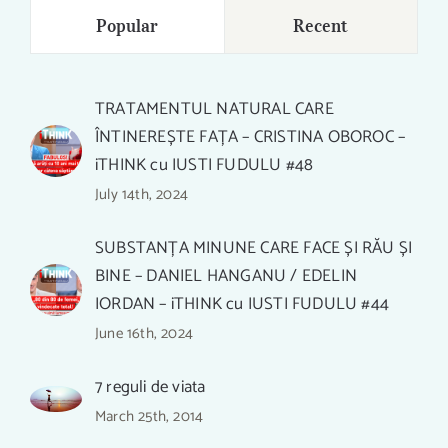
Popular
Recent
TRATAMENTUL NATURAL CARE
ÎNTINEREȘTE FAȚA – CRISTINA OBOROC –
iTHINK cu IUSTI FUDULU #48
July 14th, 2024
SUBSTANȚA MINUNE CARE FACE ȘI RĂU ȘI
BINE – DANIEL HANGANU / EDELIN
IORDAN – iTHINK cu IUSTI FUDULU #44
June 16th, 2024
7 reguli de viata
MUNCA DE AZI TE DISTRUGE
March 25th, 2014
PSIHO-EMOȚIONAL – PETRE