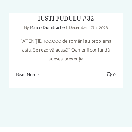
MARIUS VĂDUVA – iTHINK cu
IUSTI FUDULU #32
By
Marco Dumitrache
|
December 17th, 2023
”ATENȚIE! 100.000 de români au problema
ORGANUL CARE VINDECĂ SAU
asta. Se rezolvă acasă!” Oamenii confundă
ÎMBOLNĂVEȘTE CORPUL – MARIUS
adesea prevenția
VĂDUVA – iTHINK cu IUSTI FUDULU
#32
Read More
0